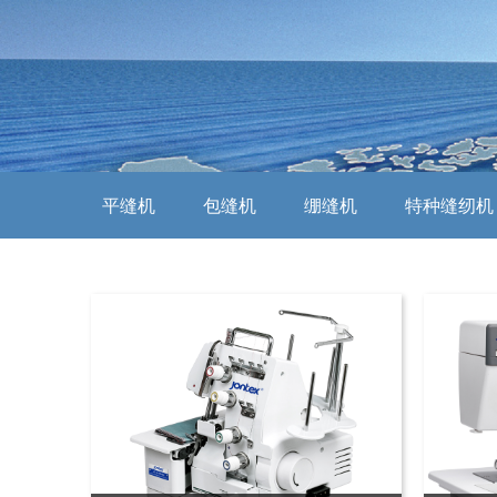
平缝机
包缝机
绷缝机
特种缝纫机