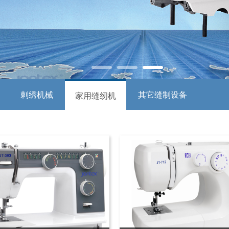
剌绣机械
其它缝制设备
家用缝纫机